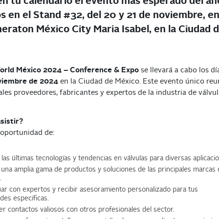
en tu calendario el evento más esperado del añ
s en el Stand #32, del 20 y 21 de noviembre, en
heraton México City Maria Isabel, en la Ciudad 
orld México 2024 – Conference & Expo
se llevará a cabo los d
oviembre de 2024
en la Ciudad de México. Este evento único reu
ales proveedores, fabricantes y expertos de la industria de válvul
sistir?
 oportunidad de:
las últimas tecnologías y tendencias en válvulas para diversas aplicaci
 una amplia gama de productos y soluciones de las principales marcas 
.
uar con expertos y recibir asesoramiento personalizado para tus
des específicas.
er contactos valiosos con otros profesionales del sector.