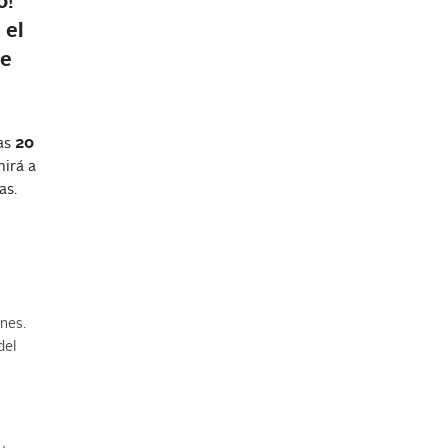
o!
 el
de
ías
20
nirá a
as.
ones.
del